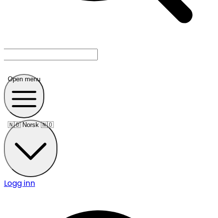
Open menu
🇳🇴
Norsk 🇳🇴
Logg inn