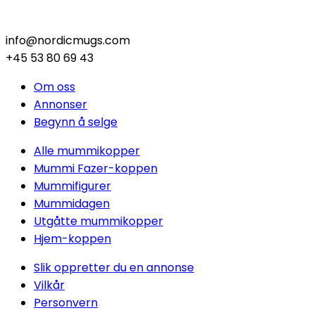
info@nordicmugs.com
+45 53 80 69 43
Om oss
Annonser
Begynn å selge
Alle mummikopper
Mummi Fazer-koppen
Mummifigurer
Mummidagen
Utgåtte mummikopper
Hjem-koppen
Slik oppretter du en annonse
Vilkår
Personvern