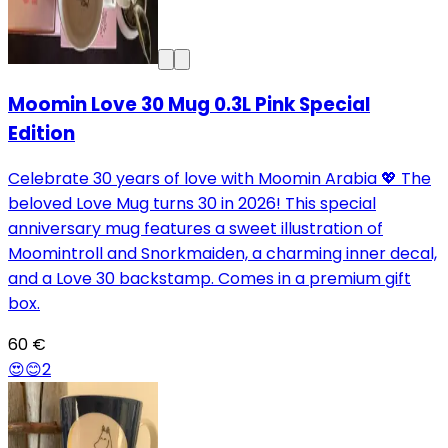
Moomin Love 30 Mug 0.3L Pink Special
Edition
Celebrate 30 years of love with Moomin Arabia 💖 The
beloved Love Mug turns 30 in 2026! This special
anniversary mug features a sweet illustration of
Moomintroll and Snorkmaiden, a charming inner decal,
and a Love 30 backstamp. Comes in a premium gift
box.
60 €
😍
😊
2