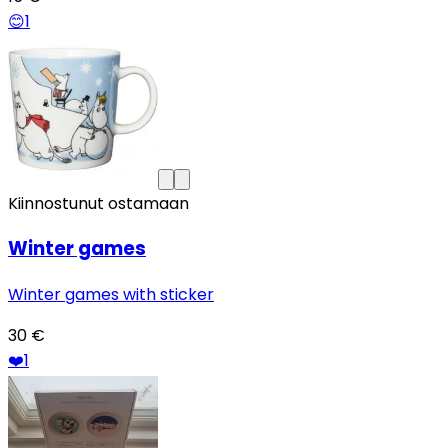
😊
1
Kiinnostunut ostamaan
Winter games
Winter games with sticker
30 €
❤️
1