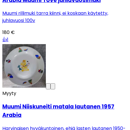
Arabia Muumi Tove juhlavuosimuki
Muumi rillimuki tarra kiinni, ei koskaan käytetty,
juhlavuosi 100v
180 €
👍
1
Myyty
Muumi Niiskuneiti matala lautanen 1957
Arabia
Harvinaisen hyväkuntoinen, ehjä lasten lautanen 1950-