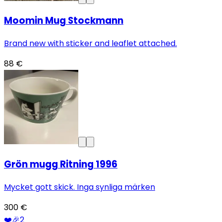
Moomin Mug Stockmann
Brand new with sticker and leaflet attached.
88 €
Grön mugg Ritning 1996
Mycket gott skick. Inga synliga märken
300 €
❤️
🎉
2