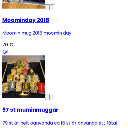
Moominday 2018
Moomin mug 2018 moomin day
70 €
😍
1
97 st muminmuggar
79 st är helt oanvända ca 18 st är använda ett fåtal