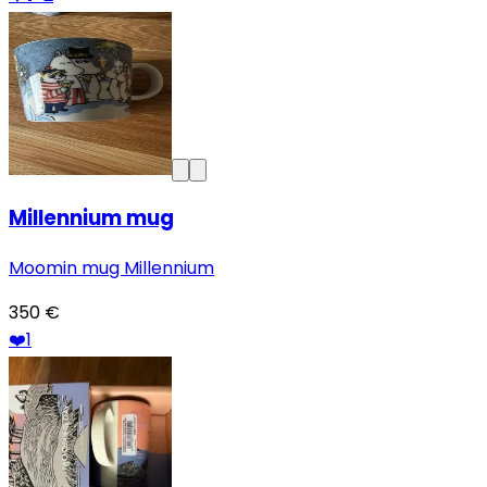
Millennium mug
Moomin mug Millennium
350 €
❤️
1