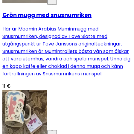
Grön mugg med snusnumriken
Här är Moomin Arabias Muminmugg med
Snusmumriken, designad av Tove Slotte med
utgångspunkt ur Tove Janssons originalteckningar.
Snusmumriken är Mumintrollets bästa vän som älskar
att vara utomhus, vandra och spela munspel. Unna dig
en kopp kaffe eller choklad i denna mugg och känn
förtrollningen av Snusmumrikens munspel.
11 €