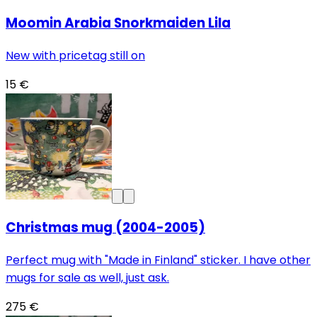
Moomin Arabia Snorkmaiden Lila
New with pricetag still on
15 €
Christmas mug (2004-2005)
Perfect mug with "Made in Finland" sticker. I have other
mugs for sale as well, just ask.
275 €