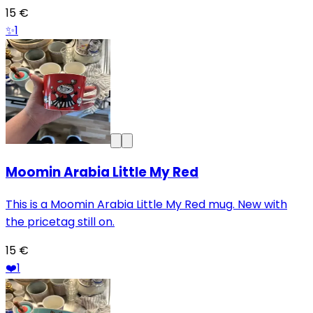
15 €
✨
1
Moomin Arabia Little My Red
This is a Moomin Arabia Little My Red mug. New with
the pricetag still on.
15 €
❤️
1