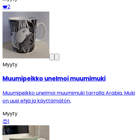
❤️
2
Myyty
Muumipeikko unelmoi muumimuki
Muumipeikko unelmoi muumimuki tarralla Arabia. Muki
on uusi ehjä ja käyttämätön.
Myyty
😍
1