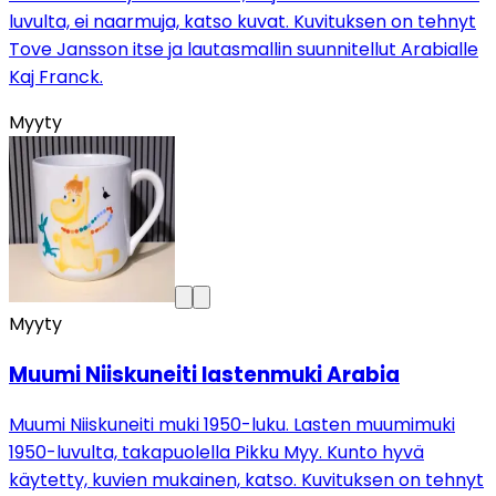
luvulta, ei naarmuja, katso kuvat. Kuvituksen on tehnyt
Tove Jansson itse ja lautasmallin suunnitellut Arabialle
Kaj Franck.
Myyty
Myyty
Muumi Niiskuneiti lastenmuki Arabia
Muumi Niiskuneiti muki 1950-luku. Lasten muumimuki
1950-luvulta, takapuolella Pikku Myy. Kunto hyvä
käytetty, kuvien mukainen, katso. Kuvituksen on tehnyt