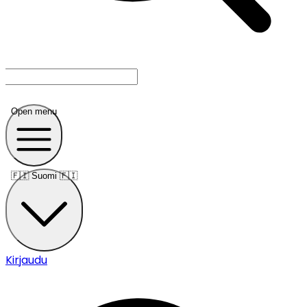
Open menu
🇫🇮
Suomi 🇫🇮
Kirjaudu