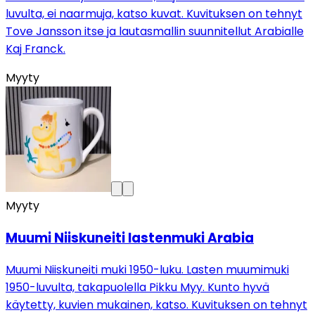
luvulta, ei naarmuja, katso kuvat. Kuvituksen on tehnyt
Tove Jansson itse ja lautasmallin suunnitellut Arabialle
Kaj Franck.
Myyty
Myyty
Muumi Niiskuneiti lastenmuki Arabia
Muumi Niiskuneiti muki 1950-luku. Lasten muumimuki
1950-luvulta, takapuolella Pikku Myy. Kunto hyvä
käytetty, kuvien mukainen, katso. Kuvituksen on tehnyt