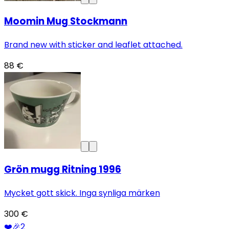
Moomin Mug Stockmann
Brand new with sticker and leaflet attached.
88 €
Grön mugg Ritning 1996
Mycket gott skick. Inga synliga märken
300 €
❤️
🎉
2