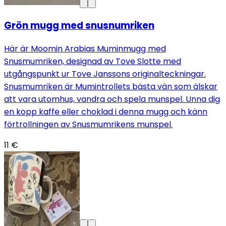
Grön mugg med snusnumriken
Här är Moomin Arabias Muminmugg med
Snusmumriken, designad av Tove Slotte med
utgångspunkt ur Tove Janssons originalteckningar.
Snusmumriken är Mumintrollets bästa vän som älskar
att vara utomhus, vandra och spela munspel. Unna dig
en kopp kaffe eller choklad i denna mugg och känn
förtrollningen av Snusmumrikens munspel.
11 €