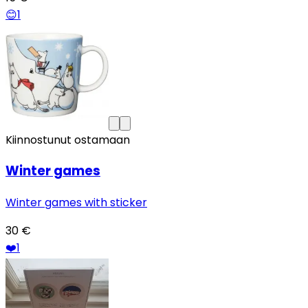
😊
1
Kiinnostunut ostamaan
Winter games
Winter games with sticker
30 €
❤️
1