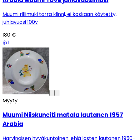
Arabia Muumi Tove juhlavuosimuki
Muumi rillimuki tarra kiinni, ei koskaan käytetty,
juhlavuosi 100v
180 €
👍
1
Myyty
Muumi Niiskuneiti matala lautanen 1957
Arabia
Harvinaisen hyväkuntoinen, ehjä lasten lautanen 1950-