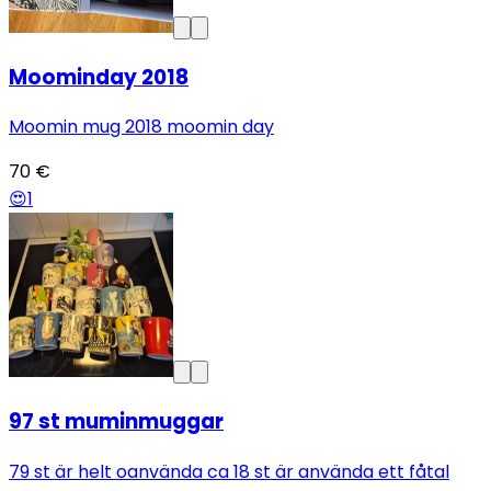
Moominday 2018
Moomin mug 2018 moomin day
70 €
😍
1
97 st muminmuggar
79 st är helt oanvända ca 18 st är använda ett fåtal