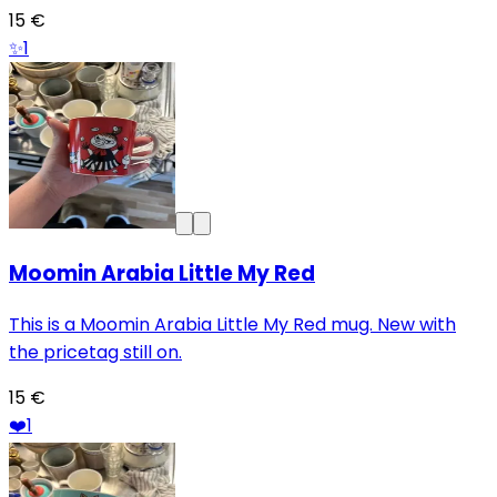
15 €
✨
1
Moomin Arabia Little My Red
This is a Moomin Arabia Little My Red mug. New with
the pricetag still on.
15 €
❤️
1