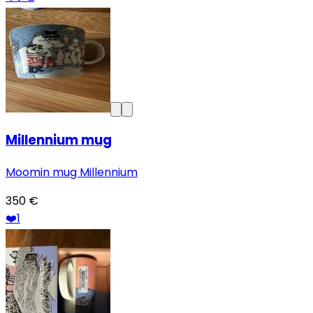
Millennium mug
Moomin mug Millennium
350 €
❤️
1