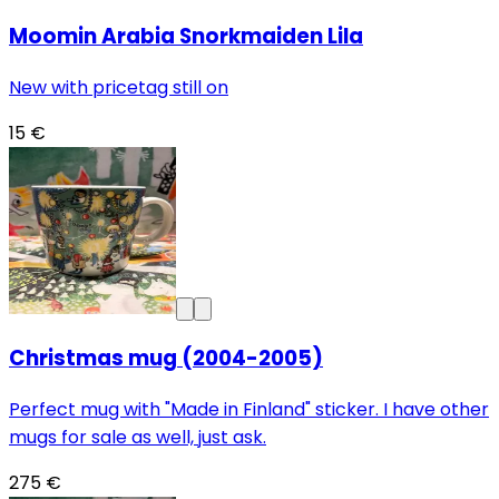
Moomin Arabia Snorkmaiden Lila
New with pricetag still on
15 €
Christmas mug (2004-2005)
Perfect mug with "Made in Finland" sticker. I have other
mugs for sale as well, just ask.
275 €