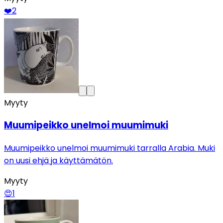
❤️
2
Myyty
Muumipeikko unelmoi muumimuki
Muumipeikko unelmoi muumimuki tarralla Arabia. Muki
on uusi ehjä ja käyttämätön.
Myyty
😍
1