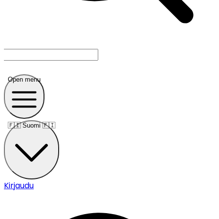
Open menu
🇫🇮
Suomi 🇫🇮
Kirjaudu