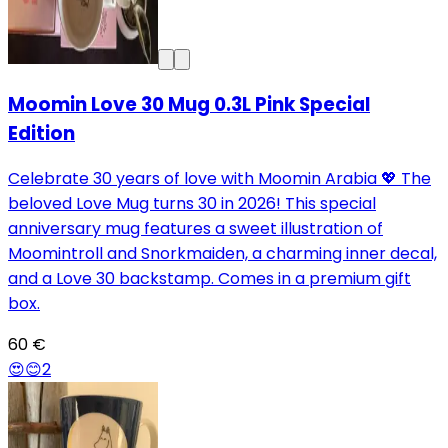
Moomin Love 30 Mug 0.3L Pink Special
Edition
Celebrate 30 years of love with Moomin Arabia 💖 The
beloved Love Mug turns 30 in 2026! This special
anniversary mug features a sweet illustration of
Moomintroll and Snorkmaiden, a charming inner decal,
and a Love 30 backstamp. Comes in a premium gift
box.
60 €
😍
😊
2