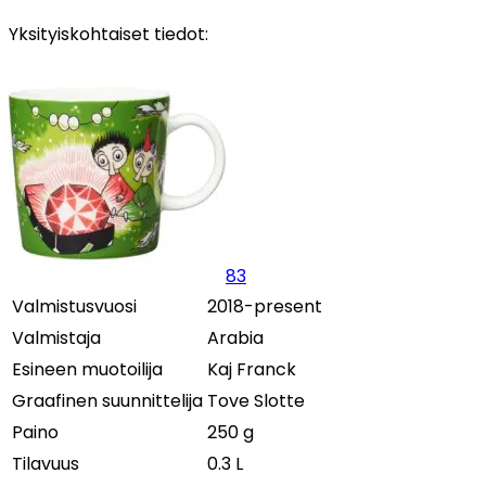
Yksityiskohtaiset tiedot:
83
Valmistusvuosi
2018-present
Valmistaja
Arabia
Esineen muotoilija
Kaj Franck
Graafinen suunnittelija
Tove Slotte
Paino
250 g
Tilavuus
0.3 L