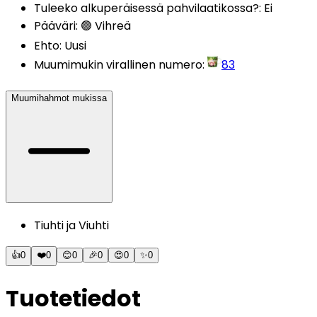
Tuleeko alkuperäisessä pahvilaatikossa?
:
Ei
Pääväri
:
🟢 Vihreä
Ehto
:
Uusi
Muumimukin virallinen numero
:
83
Muumihahmot mukissa
Tiuhti ja Viuhti
👍
0
❤️
0
😊
0
🎉
0
😍
0
✨
0
Tuotetiedot