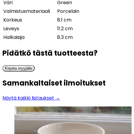
Väri
Green
Valmistusmateriaali
Porcelain
Korkeus
8.1 cm
Leveys
11.2 cm
Halkaisija
8.3 cm
Pidätkö tästä tuotteesta?
Kirjoita myyjälle
Samankaltaiset ilmoitukset
Näytä kaikki listaukset →