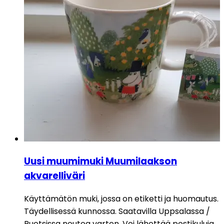
Uusi muumimuki Muumilaakson
akvarelliväri
Käyttämätön muki, jossa on etiketti ja huomautus.
Täydellisessä kunnossa. Saatavilla Uppsalassa /
Ruotsissa noutoa varten. Voi lähettää postikuluja