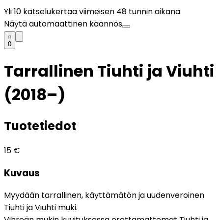
Yli
10
katselukertaa viimeisen 48 tunnin aikana
Näytä automaattinen käännös
0
Tarrallinen Tiuhti ja Viuhti
(2018–)
Tuotetiedot
15
€
Kuvaus
Myydään tarrallinen, käyttämätön ja uudenveroinen
Tiuhti ja Viuhti muki.
Vihreän mukin kuvituksessa erottamattomat Tiuhti ja