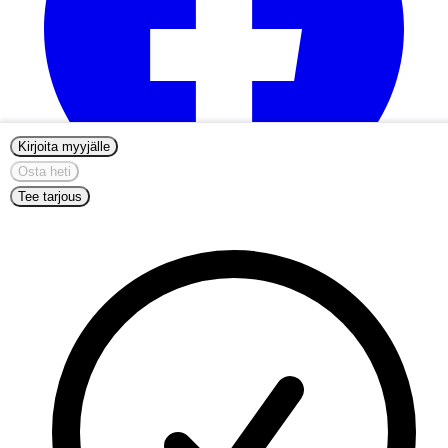
Kirjoita myyjälle
Osta heti
Tee tarjous
info@nordicmugs.com
+45 53 80 69 43
Meistä
Ilmoitukset
Aloita myynti
Muumimukit