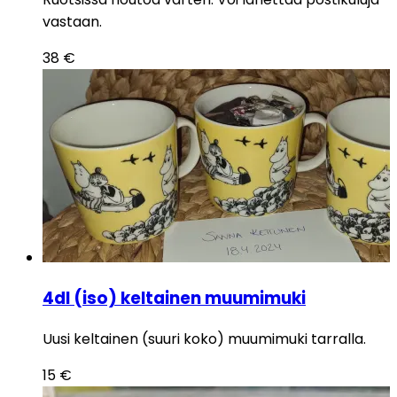
vastaan.
38
€
4dl (iso) keltainen muumimuki
Uusi keltainen (suuri koko) muumimuki tarralla.
15
€