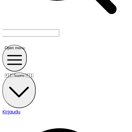
Open menu
🇫🇮
Suomi 🇫🇮
Kirjaudu