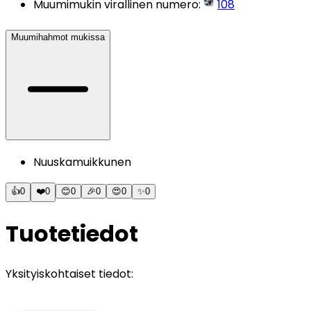
Muumimukin virallinen numero
:
108
Muumihahmot mukissa
Nuuskamuikkunen
👍
0
❤️
0
😊
0
🎉
0
😍
0
✨
0
Tuotetiedot
Yksityiskohtaiset tiedot: