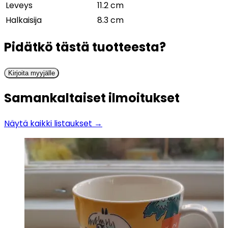
Leveys
11.2 cm
Halkaisija
8.3 cm
Pidätkö tästä tuotteesta?
Kirjoita myyjälle
Samankaltaiset ilmoitukset
Näytä kaikki listaukset →