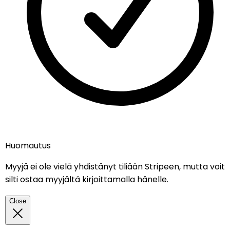
info@nordicmugs.com
+45 53 80 69 43
Meistä
Ilmoitukset
Aloita myynti
Muumimukit
Fazer-muumimuki
Muumihahmot
Huomautus
Muumin päivä
Myyjä ei ole vielä yhdistänyt tiliään Stripeen, mutta voit
Rajoitetun erän muumimukit
silti ostaa myyjältä kirjoittamalla hänelle.
Koti-muki
Näin luot ilmoituksen
Close
Ehdot
Tietosuojakäytäntö