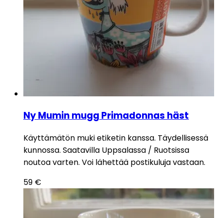
Ny Mumin mugg Primadonnas häst
Käyttämätön muki etiketin kanssa. Täydellisessä
kunnossa. Saatavilla Uppsalassa / Ruotsissa
noutoa varten. Voi lähettää postikuluja vastaan.
59
€