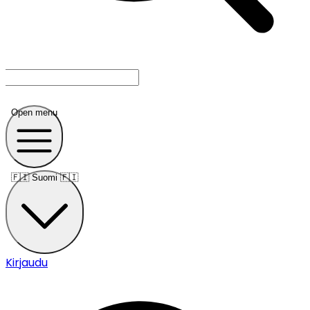
Open menu
🇫🇮
Suomi 🇫🇮
Kirjaudu