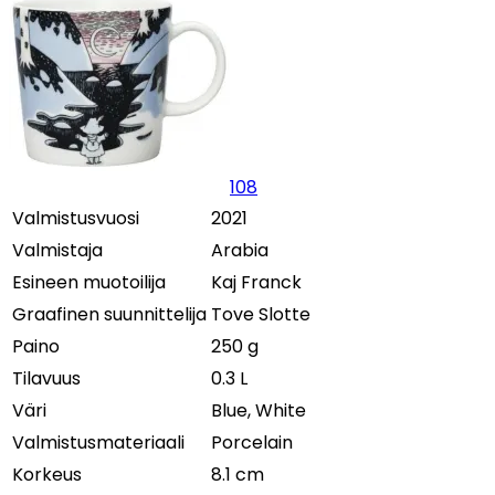
108
Valmistusvuosi
2021
Valmistaja
Arabia
Esineen muotoilija
Kaj Franck
Graafinen suunnittelija
Tove Slotte
Paino
250 g
Tilavuus
0.3 L
Väri
Blue, White
Valmistusmateriaali
Porcelain
Korkeus
8.1 cm