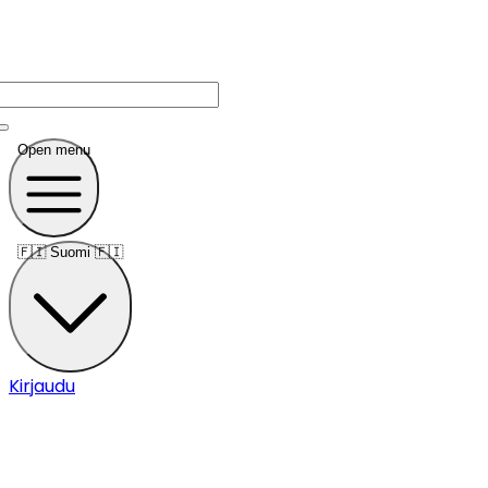
Open menu
🇫🇮
Suomi 🇫🇮
Kirjaudu