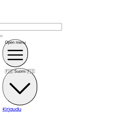
Open menu
🇫🇮
Suomi 🇫🇮
Kirjaudu