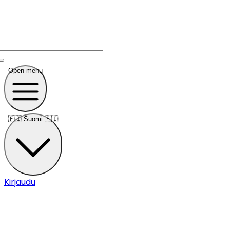
Open menu
🇫🇮
Suomi 🇫🇮
Kirjaudu