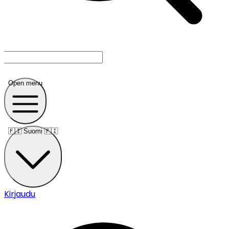
Open menu
🇫🇮
Suomi 🇫🇮
Kirjaudu