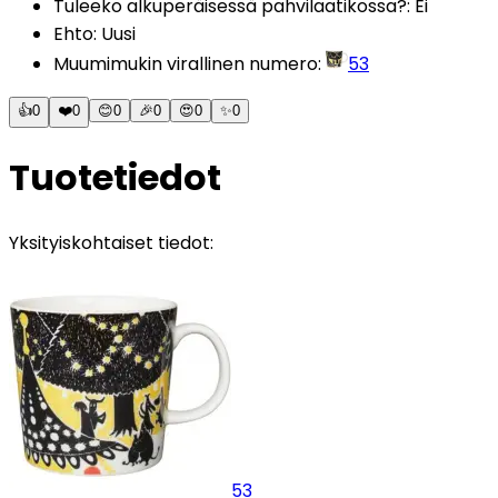
Tuleeko alkuperäisessä pahvilaatikossa?
:
Ei
Ehto
:
Uusi
Muumimukin virallinen numero
:
53
👍
0
❤️
0
😊
0
🎉
0
😍
0
✨
0
Tuotetiedot
Yksityiskohtaiset tiedot:
53