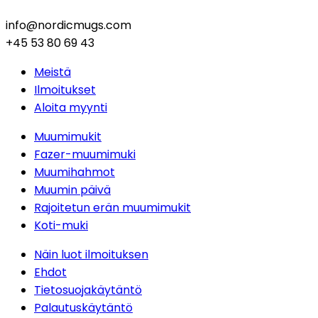
info@nordicmugs.com
+45 53 80 69 43
Meistä
Ilmoitukset
Aloita myynti
Muumimukit
Fazer-muumimuki
Muumihahmot
Muumin päivä
Rajoitetun erän muumimukit
Koti-muki
Näin luot ilmoituksen
Ehdot
Tietosuojakäytäntö
Palautuskäytäntö