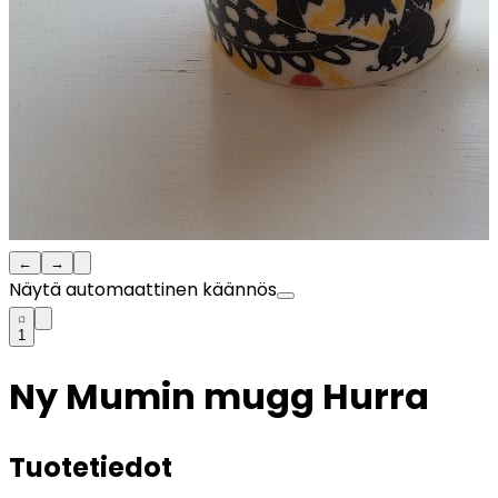
←
→
Näytä automaattinen käännös
1
Ny Mumin mugg Hurra
Tuotetiedot