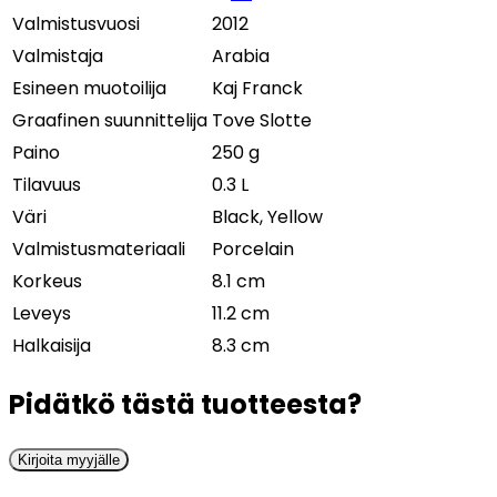
Valmistusvuosi
2012
Valmistaja
Arabia
Esineen muotoilija
Kaj Franck
Graafinen suunnittelija
Tove Slotte
Paino
250 g
Tilavuus
0.3 L
Väri
Black, Yellow
Valmistusmateriaali
Porcelain
Korkeus
8.1 cm
Leveys
11.2 cm
Halkaisija
8.3 cm
Pidätkö tästä tuotteesta?
Kirjoita myyjälle