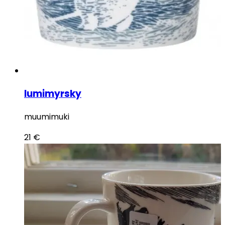
lumimyrsky
muumimuki
21
€