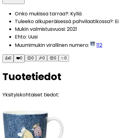
Onko mukissa tarraa?
:
Kyllä
Tuleeko alkuperäisessä pahvilaatikossa?
:
Ei
Mukin valmistusvuosi
:
2021
Ehto
:
Uusi
Muumimukin virallinen numero
:
112
👍
0
❤️
0
😊
0
🎉
0
😍
0
✨
0
Tuotetiedot
Yksityiskohtaiset tiedot: