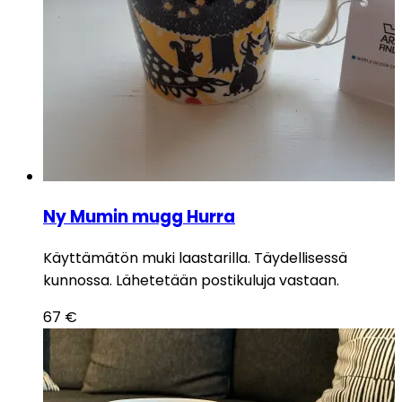
Ny Mumin mugg Hurra
Käyttämätön muki laastarilla. Täydellisessä
kunnossa. Lähetetään postikuluja vastaan.
67
€