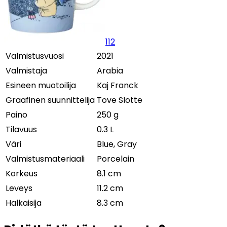
112
Valmistusvuosi
2021
Valmistaja
Arabia
Esineen muotoilija
Kaj Franck
Graafinen suunnittelija
Tove Slotte
Paino
250 g
Tilavuus
0.3 L
Väri
Blue, Gray
Valmistusmateriaali
Porcelain
Korkeus
8.1 cm
Leveys
11.2 cm
Halkaisija
8.3 cm