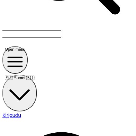
Open menu
🇫🇮
Suomi 🇫🇮
Kirjaudu