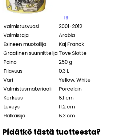
19
Valmistusvuosi
2001-2012
Valmistaja
Arabia
Esineen muotoilija
Kaj Franck
Graafinen suunnittelija
Tove Slotte
Paino
250 g
Tilavuus
0.3 L
Väri
Yellow, White
Valmistusmateriaali
Porcelain
Korkeus
8.1 cm
Leveys
11.2 cm
Halkaisija
8.3 cm
Pidätkö tästä tuotteesta?