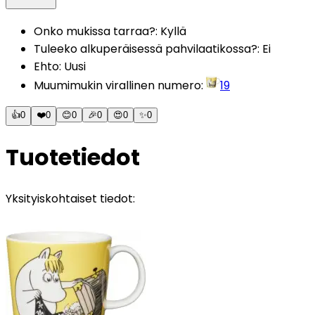
Onko mukissa tarraa?
:
Kyllä
Tuleeko alkuperäisessä pahvilaatikossa?
:
Ei
Ehto
:
Uusi
Muumimukin virallinen numero
:
19
👍
0
❤️
0
😊
0
🎉
0
😍
0
✨
0
Tuotetiedot
Yksityiskohtaiset tiedot: