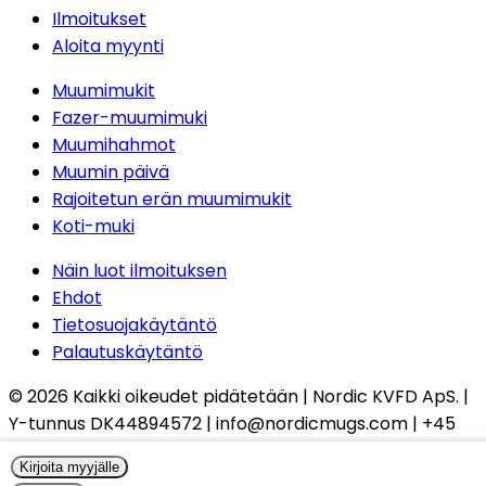
Ilmoitukset
Aloita myynti
Muumimukit
Fazer-muumimuki
Muumihahmot
Muumin päivä
Rajoitetun erän muumimukit
Koti-muki
Näin luot ilmoituksen
Ehdot
Tietosuojakäytäntö
Palautuskäytäntö
© 2026
Kaikki oikeudet pidätetään
| Nordic KVFD ApS. |
Y-tunnus
DK44894572 | info@nordicmugs.com | +45
53 80 69 43 | Rathsacksvej 4, 1862 Frederiksberg C,
Kirjoita myyjälle
Tanska