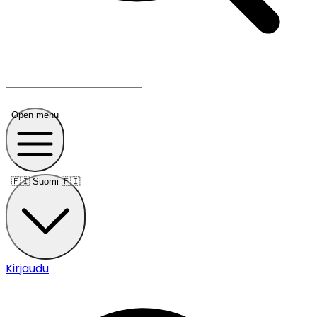
Open menu
🇫🇮
Suomi 🇫🇮
Kirjaudu