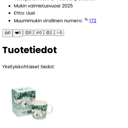
Mukin valmistusvuosi
:
2025
Ehto
:
Uusi
Muumimukin virallinen numero
:
172
👍
0
❤️
0
😊
0
🎉
0
😍
1
✨
0
Tuotetiedot
Yksityiskohtaiset tiedot: