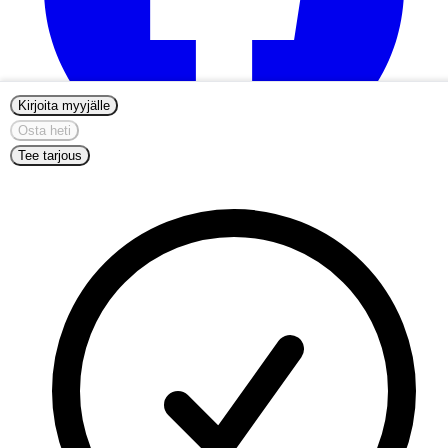
Kirjoita myyjälle
Osta heti
Tee tarjous
info@nordicmugs.com
+45 53 80 69 43
Meistä
Ilmoitukset
Aloita myynti
Muumimukit
Fazer-muumimuki
Muumihahmot