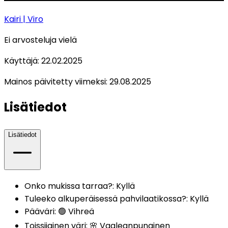
Kairi
| Viro
Ei arvosteluja vielä
Käyttäjä:
22.02.2025
Mainos päivitetty viimeksi:
29.08.2025
Lisätiedot
Lisätiedot
Onko mukissa tarraa?
:
Kyllä
Tuleeko alkuperäisessä pahvilaatikossa?
:
Kyllä
Pääväri
:
🟢 Vihreä
Toissijainen väri
:
🌸 Vaaleanpunainen