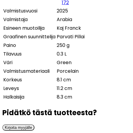
172
Valmistusvuosi
2025
Valmistaja
Arabia
Esineen muotoilija
Kaj Franck
Graafinen suunnittelija
Parvati Pillai
Paino
250 g
Tilavuus
0.3 L
Väri
Green
Valmistusmateriaali
Porcelain
Korkeus
8.1 cm
Leveys
11.2 cm
Halkaisija
8.3 cm
Pidätkö tästä tuotteesta?
Kirjoita myyjälle