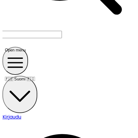
Open menu
🇫🇮
Suomi 🇫🇮
Kirjaudu